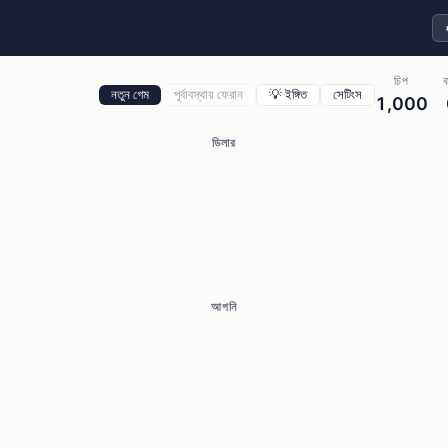
থিম
চিপ
ব
নতুন গেম
পূর্বাবস্থায় ফেরান
💡 ইঙ্গিত
সেটিংস
1,000
ডিলার
আপনি