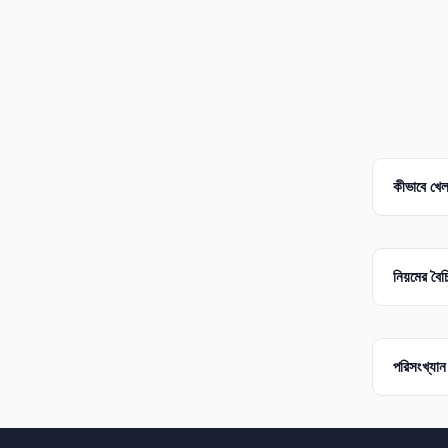
কীভাবে খে
নিয়মের বৈচি
পরিসংখ্যান