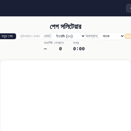
থিম
পেগ সলিটেয়ার
বোর্ড:
অবস্থান:
নতুন গেম
পূর্বাবস্থায় ফেরান
অবশিষ্ট পেগ
চাল
সময়
—
0
0:00