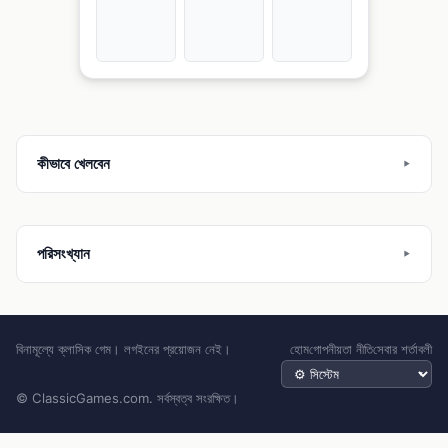
কীভাবে খেলবেন
পরিসংখ্যান
বিনামূল্যে ক্লাসিক গেম। লগইনের প্রয়োজন নেই।
হোম
গোপনীয়তা নীতি
সেবার শর্তাবলী
থিম
© ClassicGames.com. সর্বস্বত্ব সংরক্ষিত।