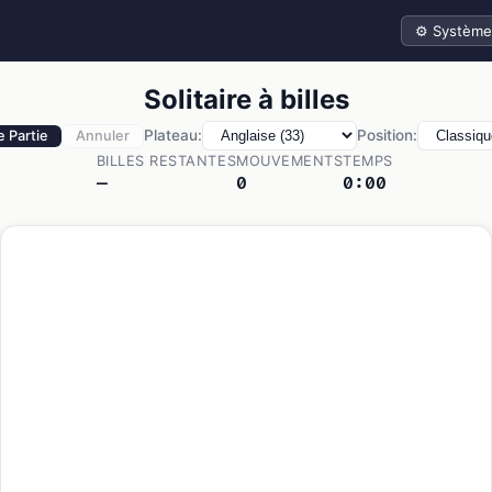
Thème
Solitaire à billes
Plateau:
Position:
 Partie
Annuler
BILLES RESTANTES
MOUVEMENTS
TEMPS
—
0
0:00