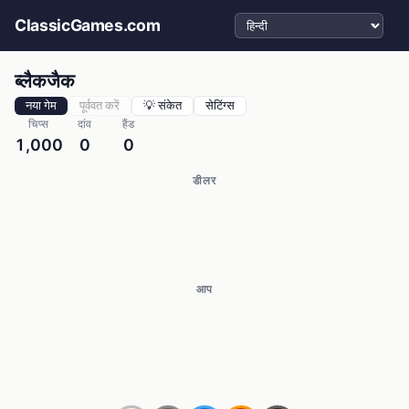
भाषा चुनें
ClassicGames.com
ब्लैकजैक
नया गेम
पूर्ववत करें
💡 संकेत
सेटिंग्स
चिप्स
दांव
हैंड
1,000
0
0
डीलर
आप