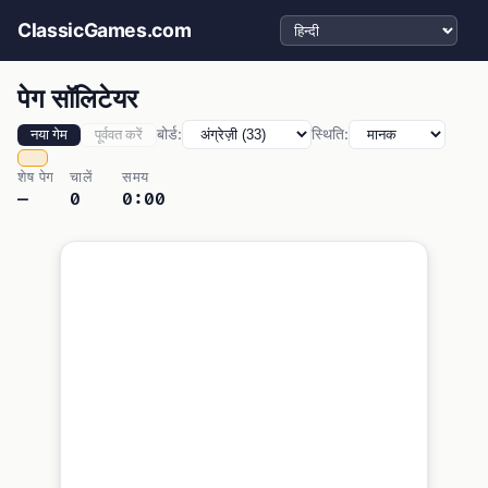
भाषा चुनें
ClassicGames.com
पेग सॉलिटेयर
बोर्ड:
स्थिति:
नया गेम
पूर्ववत करें
शेष पेग
चालें
समय
—
0
0:00