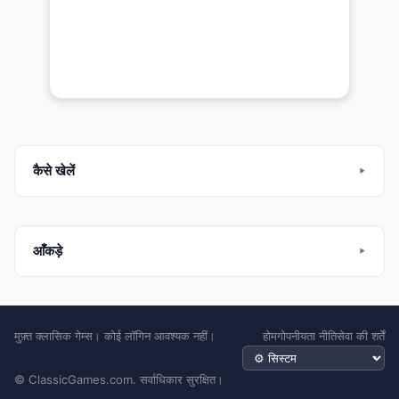
कैसे खेलें
आँकड़े
मुफ़्त क्लासिक गेम्स। कोई लॉगिन आवश्यक नहीं।
होम
गोपनीयता नीति
सेवा की शर्तें
थीम
© ClassicGames.com. सर्वाधिकार सुरक्षित।