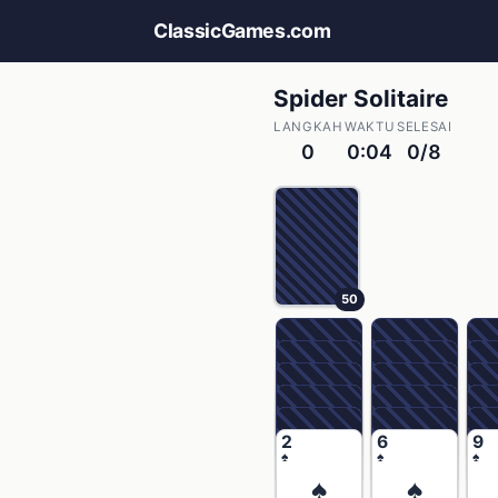
ClassicGames.com
Spider Solitaire
LANGKAH
WAKTU
SELESAI
0
0:04
0/8
50
2
6
9
♠
♠
♠
♠
♠