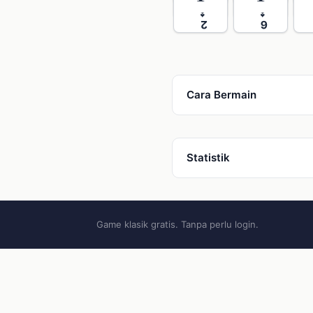
♠
♠
2
6
Cara Bermain
Statistik
Game klasik gratis. Tanpa perlu login.