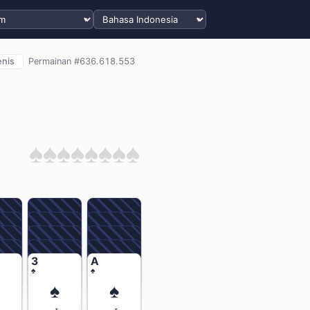
Pilih bahasa
enis
Permainan #636.618.553
♠
♠
♠
♠
♠
♠
♠
♠
3
A
♠
♠
♠
♠