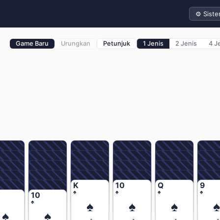
Tema
Game Baru
Urungkan
Petunjuk
1 Jenis
2 Jenis
4 J
K
10
Q
9
♠
♠
♠
♠
10
♠
♠
♠
♠
♠
♠
♠