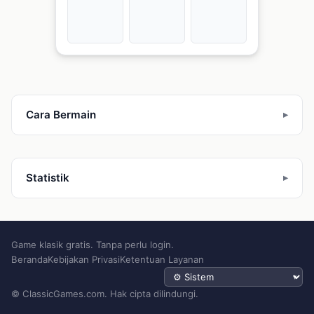
Cara Bermain
Statistik
Game klasik gratis. Tanpa perlu login.
Beranda
Kebijakan Privasi
Ketentuan Layanan
Tema
© ClassicGames.com. Hak cipta dilindungi.