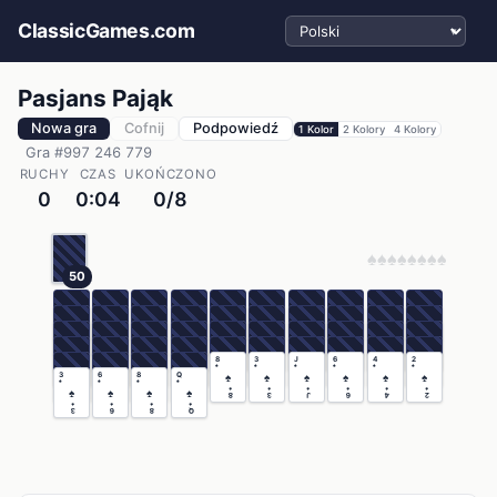
Wybierz język
ClassicGames.com
Pasjans Pająk
Nowa gra
Cofnij
Podpowiedź
1 Kolor
2 Kolory
4 Kolory
Gra #997 246 779
RUCHY
CZAS
UKOŃCZONO
0
0:04
0/8
♠
♠
♠
♠
♠
♠
♠
♠
50
8
3
J
6
4
2
♠
♠
♠
♠
♠
♠
3
6
8
Q
♠
♠
♠
♠
♠
♠
♠
♠
♠
♠
♠
♠
♠
♠
♠
♠
♠
♠
♠
♠
8
3
J
6
4
2
♠
♠
♠
♠
3
6
8
Q