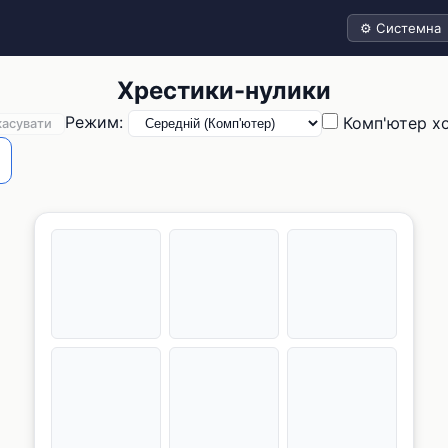
Тема
Хрестики-нулики
Режим:
Комп'ютер х
касувати