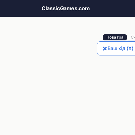
ClassicGames.com
Нова гра
С
Ваш хід (X)