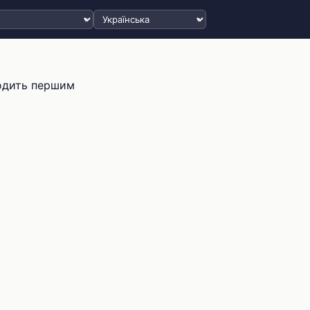
Вибрати мову
одить першим