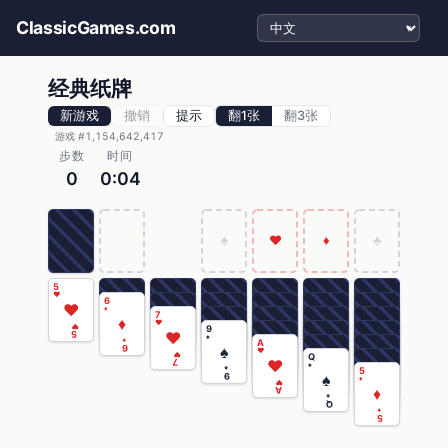
选择语言
ClassicGames.com
经典纸牌
新游戏
撤销
提示
翻1张
翻3张
游戏 #1,154,642,417
步数
时间
0
0:04
♠
♥
♦
♣
5
♥
6
♥
♦
7
♦
♥
♥
9
♥
5
♠
♦
A
♠
6
♥
♥
Q
♥
7
♠
♠
5
♠
9
♦
♥
♦
A
♠
Q
♦
5