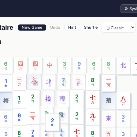
Theme
taire
New Game
Undo
Hint
Shuffle
4
6
四
四
3
9
6
8
中
北
竹
万
万
竹
●
竹
竹
三
六
7
三
8
1
8
3
4
八
三
北
蘭
西
万
万
●
万
竹
●
●
●
竹
万
万
2
2
1
九
9
七
北
南
9
2
8
八
南
北
梅
東
秋
白
菊
竹
竹
竹
万
竹
万
●
●
●
万
9
三
7
2
發
6
4
6
4
九
西
6
3
6
一
四
7
3
中
白
東
竹
万
竹
竹
2
●
竹
●
●
万
●
竹
竹
万
万
●
●
●
4
8
7
3
9
七
8
一
二
3
1
8
5
二
5
5
9
五
3
白
中
●
●
●
竹
●
万