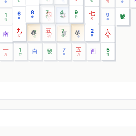
竹
万
万
●
●
竹
●
万
●
●
竹
万
●
8
7
4
9
6
六
4
七
1
2
四
6
一
9
西
竹
東
中
發
●
竹
竹
竹
●
万
竹
万
竹
●
万
竹
万
●
九
五
7
2
5
7
六
1
五
六
春
冬
南
夏
万
万
竹
●
●
竹
万
●
万
万
一
1
7
五
5
白
發
西
万
竹
●
万
竹