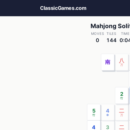
ClassicGames.com
Mahjong Soli
MOVES
TILES
TIME
0
144
0:0
八
南
万
2
竹
5
4
二
竹
●
万
4
3
二