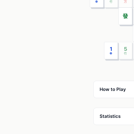
●
竹
万
發
1
5
●
竹
How to Play
Statistics