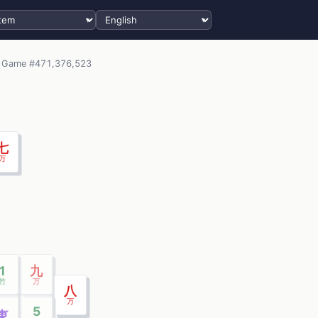
Select language
Game #471,376,523
七
万
1
九
竹
万
八
万
5
東