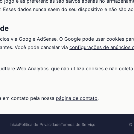
o jogo e as preferências são salvos apenas no armazename
. Esses dados nunca saem do seu dispositivo e não são ac
ade
cios via Google AdSense. O Google pode usar cookies para
vantes. Você pode cancelar via
configurações de anúncios 
dflare Web Analytics, que não utiliza cookies e não colet
e em contato pela nossa
página de contato
.
Início
Política de Privacidade
Termos de Serviço
© 