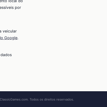
nto local do
essíveis por
 veicular
do Google
.
a dados
ClassicGames.com. Todos os direitos reservados.