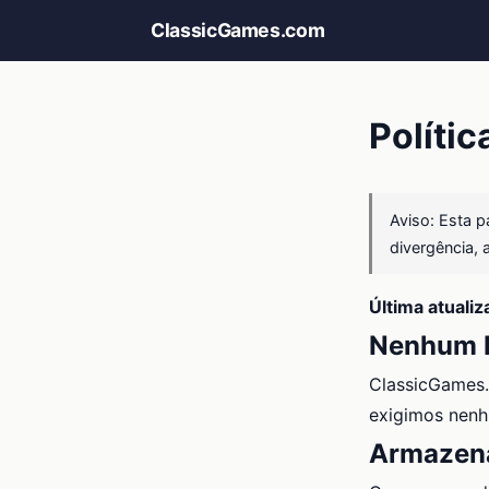
ClassicGames.com
Polític
Aviso: Esta 
divergência, 
Última atuali
Nenhum D
ClassicGames.
exigimos nenhu
Armazen