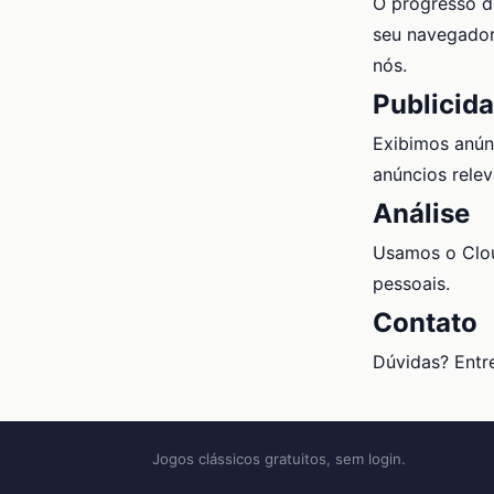
O progresso d
seu navegador
nós.
Publicid
Exibimos anún
anúncios rele
Análise
Usamos o Clou
pessoais.
Contato
Dúvidas? Entr
Jogos clássicos gratuitos, sem login.