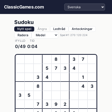
Välj språk
ClassicGames.com
Sudoku
Nytt spel
Ångra
Ledtråd
Anteckningar
Radera
Spel #1 270 120 224
IFYLLD
TID
0/49
0:04
8
3
7
5
7
3
4
3
4
1
8
4
3
3
5
7
3
9
2