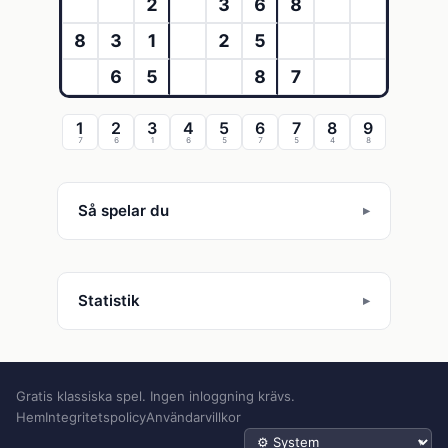
2
3
6
8
8
3
1
2
5
6
5
8
7
1
2
3
4
5
6
7
8
9
7
6
1
6
5
7
5
4
8
Så spelar du
Statistik
Gratis klassiska spel. Ingen inloggning krävs.
Hem
Integritetspolicy
Användarvillkor
Tema