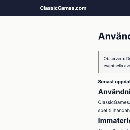
ClassicGames.com
Använd
Observera: De
eventuella av
Senast uppda
Användni
ClassicGames.c
spel tillhandah
Immaterie