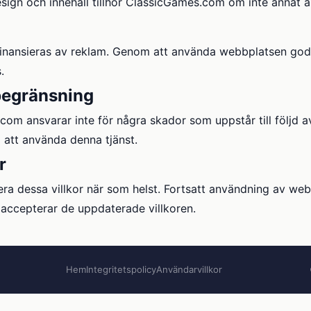
esign och innehåll tillhör ClassicGames.com om inte annat 
inansieras av reklam. Genom att använda webbplatsen god
.
egränsning
om ansvarar inte för några skador som uppstår till följd 
 att använda denna tjänst.
r
ra dessa villkor när som helst. Fortsatt användning av we
 accepterar de uppdaterade villkoren.
Hem
Integritetspolicy
Användarvillkor