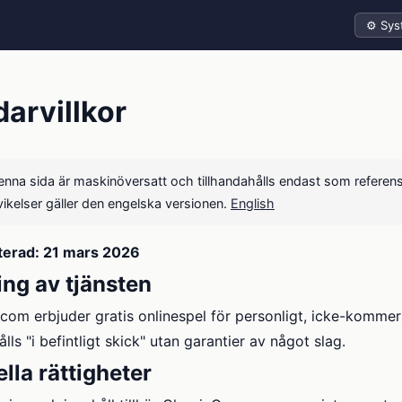
Tema
arvillkor
nna sida är maskinöversatt och tillhandahålls endast som referens
vikelser gäller den engelska versionen.
English
terad: 21 mars 2026
ng av tjänsten
om erbjuder gratis onlinespel för personligt, icke-kommersi
ålls "i befintligt skick" utan garantier av något slag.
lla rättigheter