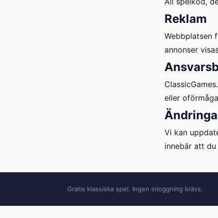
All spelkod, d
Reklam
Webbplatsen f
annonser visas
Ansvarsb
ClassicGames.c
eller oförmåga
Ändringa
Vi kan uppdate
innebär att du
Gratis klassiska spel. Ingen inloggning krävs.