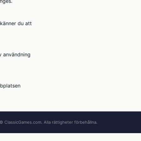
anges.
känner du att
av användning
bbplatsen
© ClassicGames.com. Alla rättigheter förbehållna.