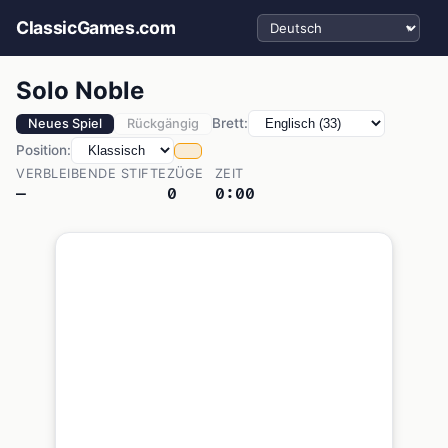
Sprache auswählen
ClassicGames.com
Solo Noble
Brett:
Neues Spiel
Rückgängig
Position:
VERBLEIBENDE STIFTE
ZÜGE
ZEIT
—
0
0:00