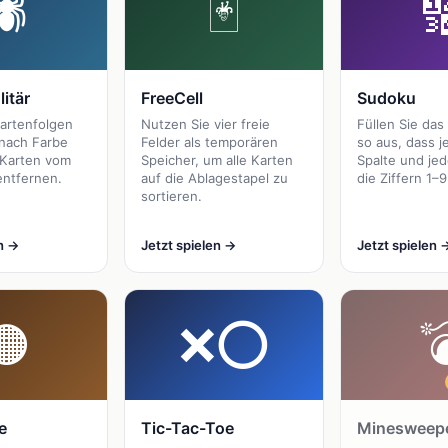
🕷
🃏

itär
FreeCell
Sudoku
artenfolgen
Nutzen Sie vier freie
Füllen Sie das
nach Farbe
Felder als temporären
so aus, dass j
e Karten vom
Speicher, um alle Karten
Spalte und je
entfernen.
auf die Ablagestapel zu
die Ziffern 1–9
sortieren.
en →
Jetzt spielen →
Jetzt spielen 
🟠
❌⭕

e
Tic-Tac-Toe
Minesweep