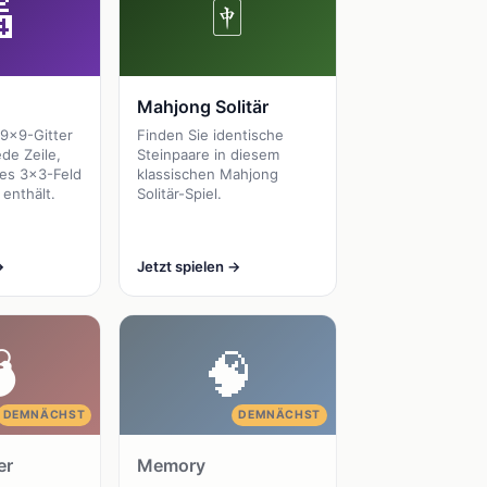

🀄
Mahjong Solitär
 9×9-Gitter
Finden Sie identische
ede Zeile,
Steinpaare in diesem
des 3×3-Feld
klassischen Mahjong
 enthält.
Solitär-Spiel.
→
Jetzt spielen →

🧠
DEMNÄCHST
DEMNÄCHST
er
Memory