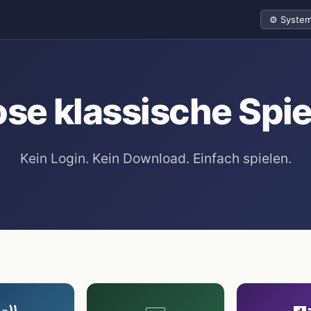
Design
se klassische Spie
Kein Login. Kein Download. Einfach spielen.