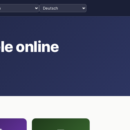
Sprache auswählen
le online