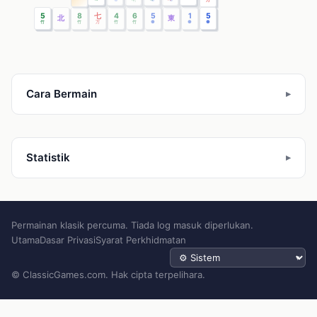
5
8
七
4
6
5
1
5
北
東
竹
竹
万
竹
竹
●
●
●
Cara Bermain
Statistik
Permainan klasik percuma. Tiada log masuk diperlukan.
Utama
Dasar Privasi
Syarat Perkhidmatan
Tema
© ClassicGames.com. Hak cipta terpelihara.