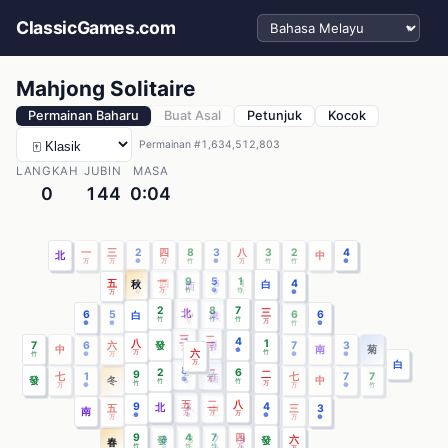
Pilih bahasa
ClassicGames.com
Mahjong Solitaire
Permainan Baharu
Buat Asal
Petunjuk
Kocok
Permainan #1,634,512,803
LANGKAH
JUBIN
MASA
0
144
0:04
一
三
2
四
8
3
八
3
2
4
北
中
万
万
●
万
竹
●
万
竹
竹
●
一
9
5
1
五
2
四
6
1
五
4
秋
白
西
万
竹
●
竹
万
●
万
●
竹
万
●
2
8
7
九
9
三
北
6
5
1
9
8
5
6
6
白
夏
東
東
東
竹
竹
竹
万
●
万
●
●
竹
竹
竹
竹
竹
●
三
二
1
4
八
3
4
1
發
南
7
6
六
8
九
九
8
7
3
梅
蘭
中
西
西
南
菊
万
万
●
●
六
万
竹
竹
竹
竹
●
万
●
万
万
●
●
●
万
白
8
一
2
2
6
9
5
5
1
二
竹
七
1
3
8
六
七
7
七
7
7
西
發
冬
南
中
●
万
竹
●
竹
竹
竹
竹
●
万
万
●
●
●
万
万
●
万
●
竹
五
二
八
9
九
2
3
4
北
五
一
4
八
2
四
三
3
中
南
白
万
万
万
●
万
●
竹
●
万
万
竹
万
竹
万
万
●
9
4
7
四
6
9
3
7
9
二
六
發
發
春
竹
竹
竹
万
竹
●
竹
●
●
万
万