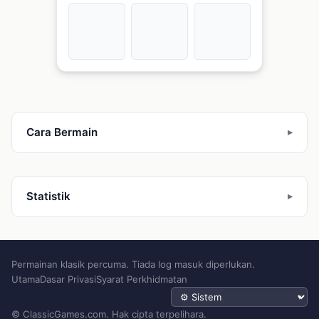
Cara Bermain
Statistik
Permainan klasik percuma. Tiada log masuk diperlukan.
Utama
Dasar Privasi
Syarat Perkhidmatan
Tema
© ClassicGames.com. Hak cipta terpelihara.