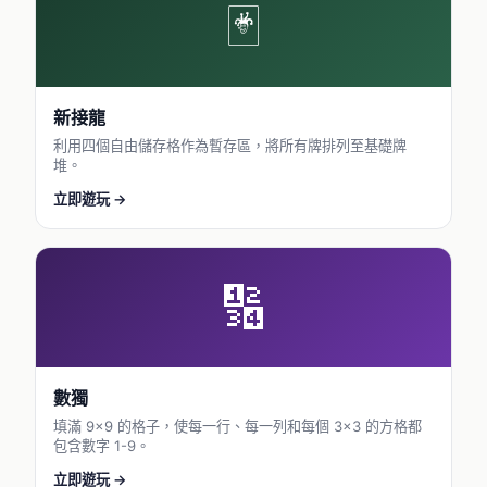
🃏
新接龍
利用四個自由儲存格作為暫存區，將所有牌排列至基礎牌
堆。
立即遊玩 →
🔢
數獨
填滿 9×9 的格子，使每一行、每一列和每個 3×3 的方格都
包含數字 1-9。
立即遊玩 →