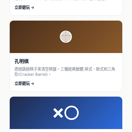
立即遊玩 →
🟠
孔明棋
透過跳過棋子來清空棋盤。三種經典變體:英式、歐式和三角
形(Cracker Barrel)。
立即遊玩 →
❌⭕