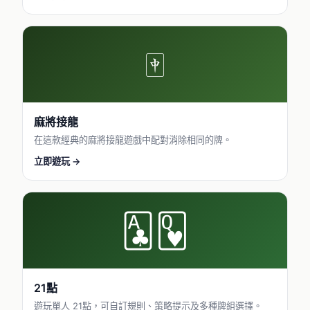
🀄
麻將接龍
在這款經典的麻將接龍遊戲中配對消除相同的牌。
立即遊玩 →
🃑🂽
21點
遊玩單人 21點，可自訂規則、策略提示及多種牌組選擇。