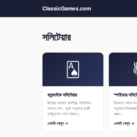
ClassicGames.com
সলিটেয়ার
🂡
ক্লন্ডাইক সলিটেয়ার
স্পাইডার সলিটে
বিশ্বের সবচেয়ে জনপ্রিয় সলিটেয়ার
ট্যাবলো থেকে সব 
তাসের গেম। স্যুট অনুসারে চারটি
অনুসারে নিম্নক্র
ফাউন্ডেশনে তাস সাজান।
করুন।
এখনই খেলুন →
এখনই খেলুন →