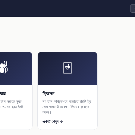
থিম
🕷
🃏
য়ার
ফ্রিসেল
তাস সরাতে স্যুট
সব তাস ফাউন্ডেশনে সাজাতে চারটি ফ্রি
মে তাসের ক্রম তৈরি
সেল অস্থায়ী সংরক্ষণ হিসেবে ব্যবহার
করুন।
এখনই খেলুন →