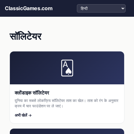
भाषा चुनें
ClassicGames.com
सॉलिटेयर
🂡
क्लोंडाइक सॉलिटेयर
दुनिया का सबसे लोकप्रिय सॉलिटेयर ताश का खेल। ताश को रंग के अनुसार
क्रम में चार फाउंडेशन पर ले जाएं।
अभी खेलें →