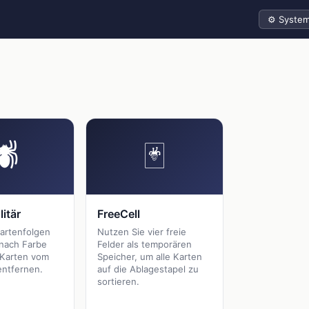
Design
🕷
🃏
itär
FreeCell
artenfolgen
Nutzen Sie vier freie
nach Farbe
Felder als temporären
e Karten vom
Speicher, um alle Karten
entfernen.
auf die Ablagestapel zu
sortieren.