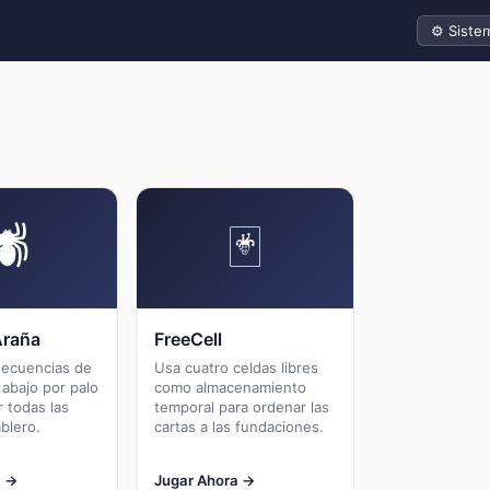
Tema
🕷
🃏
Araña
FreeCell
secuencias de
Usa cuatro celdas libres
 abajo por palo
como almacenamiento
r todas las
temporal para ordenar las
ablero.
cartas a las fundaciones.
a →
Jugar Ahora →