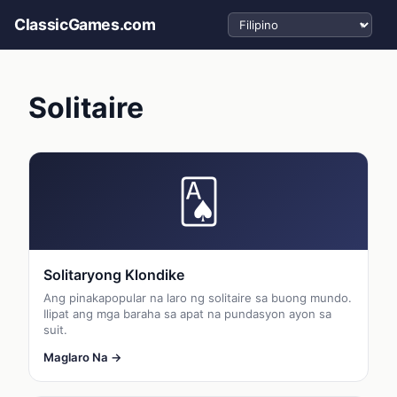
Pumili ng wika
ClassicGames.com
Solitaire
🂡
Solitaryong Klondike
Ang pinakapopular na laro ng solitaire sa buong mundo.
Ilipat ang mga baraha sa apat na pundasyon ayon sa
suit.
Maglaro Na →