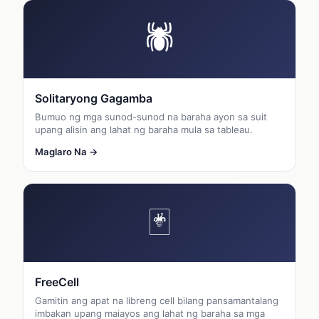
🕷
Solitaryong Gagamba
Bumuo ng mga sunod-sunod na baraha ayon sa suit
upang alisin ang lahat ng baraha mula sa tableau.
Maglaro Na →
🃏
FreeCell
Gamitin ang apat na libreng cell bilang pansamantalang
imbakan upang maiayos ang lahat ng baraha sa mga