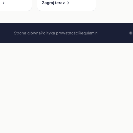
z →
Zagraj teraz →
Strona główna
Polityka prywatności
Regulamin
©