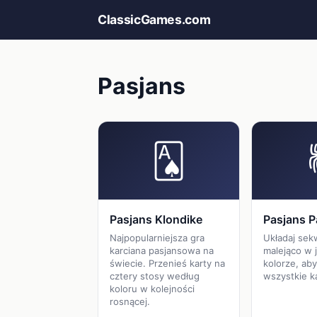
ClassicGames.com
Pasjans
🂡
Pasjans Klondike
Pasjans P
Najpopularniejsza gra
Układaj sek
karciana pasjansowa na
malejąco w
świecie. Przenieś karty na
kolorze, ab
cztery stosy według
wszystkie ka
koloru w kolejności
rosnącej.