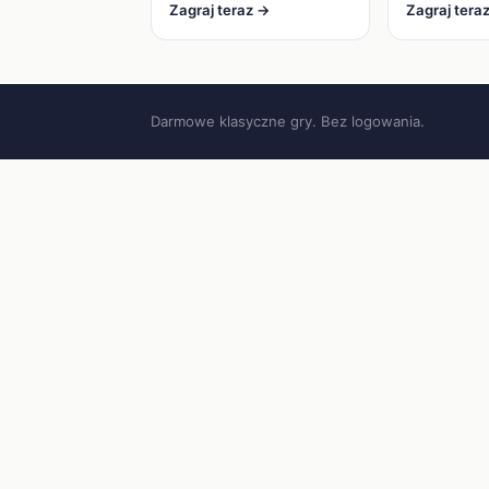
Zagraj teraz →
Zagraj tera
Darmowe klasyczne gry. Bez logowania.