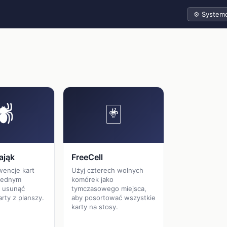
Motyw
🕷
🃏
ająk
FreeCell
wencje kart
Użyj czterech wolnych
 jednym
komórek jako
y usunąć
tymczasowego miejsca,
rty z planszy.
aby posortować wszystkie
karty na stosy.